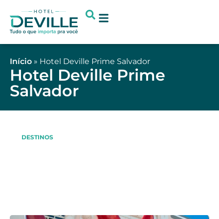
Concierge Digital
Início
»
Hotel Deville Prime Salvador
Hotel Deville Prime
Salvador
DESTINOS
Descubra as Belezas de Itapuã:
Um Paraíso Cultural na Capital
Baiana