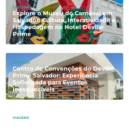
CULTURA
Explore o Museu do Carnaval em
Salvador: Cultura, Interatividade e
Hospedagem no Hotel Deville
Prime
EVENTOS
Centro de Convenções do Deville
Prime Salvador: Experiência
Sofisticada para Eventos
Inesquecíveis
VIAGENS
Guia completo de como conhecer