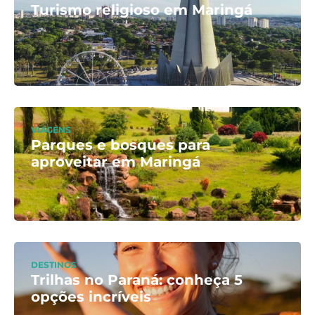
Turismo religioso em Maringá
VIAGENS
Parques e bosques para
aproveitar em Maringá
DESTINOS
Trilhas no Paraná: conheça 5
opções incríveis